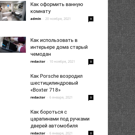
Как оформить ванную
комнату
admin
-
20 ноября, 2021
0
Как использовать в
интерьере дома старый
чемодан
redactor
-
10 ноября, 2021
0
Как Porsche возродил
шестицилиндровый
«Boxter 718»
redactor
-
6 января, 2021
0
Как бороться с
царапинами под ручками
дверей автомобиля
redactor
-
6 января, 2021
0