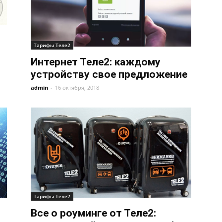
Тарифы Теле2
Интернет Теле2: каждому
устройству свое предложение
admin
-
16 октября, 2018
Тарифы Теле2
Все о роуминге от Теле2: