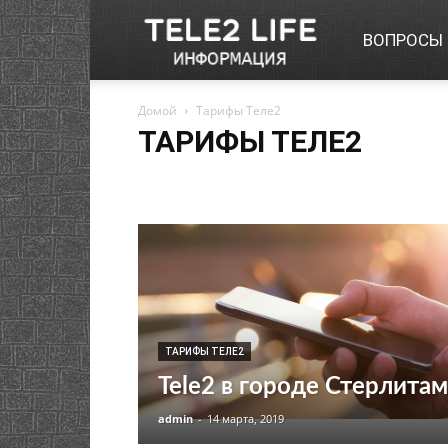
Сайт
ВОПРОСЫ 
Домой
Тарифы Теле2
про
ТАРИФЫ ТЕЛЕ2
Обзоры
Советы
Тарифы Теле2
Теле
2
ТАРИФЫ ТЕЛЕ2
Tele2 в городе Стерлита
admin
-
14 марта, 2019